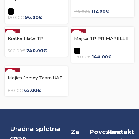
NECKLESS
CELEBRATIONS BIB
CELEBRATIONS
kratke hlače
112.00
€
140.00
€
96.00
€
120.00
€
-20%
-20%
Kratke hlače TP
Majica TP PRIMAPELLE
PRIMAPELLE ULTRA
ULTRA SHORT SLEEVE
LIMITED
LIMITED
240.00
€
300.00
€
144.00
€
180.00
€
-30%
Majica Jersey Team UAE
Emirates 2025
62.00
€
89.00
€
Uradna spletna
Za
Povezave
Kontakt
stran