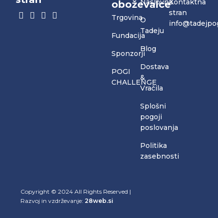
Naslovna
Kontaktna
oboževalce
stran
Trgovina
O
info@tadejpo
Tadeju
Fundacija
Blog
Sponzorji
Dostava
POGI
&
CHALLENGE
Vračila
Splošni
pogoji
poslovanja
Politika
zasebnosti
Copyright © 2024 All Rights Reserved |
Razvoj in vzdrževanje:
28web.si