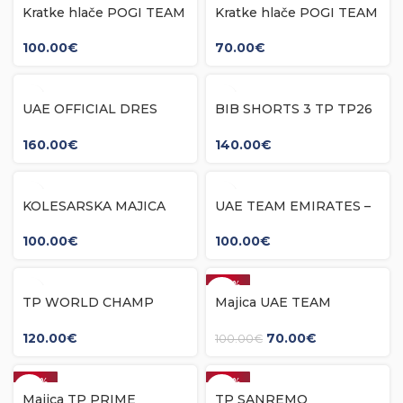
Kratke hlače POGI TEAM
Kratke hlače POGI TEAM
2026
OTROŠKE 2026
100.00
€
70.00
€
UAE OFFICIAL DRES
BIB SHORTS 3 TP TP26
ULTRA TP TP26
kratke hlače
160.00
€
140.00
€
KOLESARSKA MAJICA
UAE TEAM EMIRATES –
WORLD CHAMPION
XRG 2026 KOLESARSKA
2026
MAJICA
100.00
€
100.00
€
-30%
TP WORLD CHAMP
Majica UAE TEAM
DOLG ROKAV
EMIRATES 2025 TDF
120.00
€
70.00
€
100.00
€
-20%
-20%
Majica TP PRIME
TP SANREMO