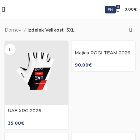
0
0.00
€
EN
Domov
Izdelek Velikost
3XL
Majica POGI TEAM 2026
90.00
€
UAE XRG 2026
ROKAVICE
35.00
€