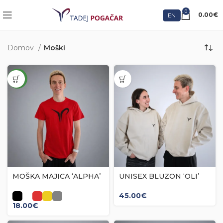
0
0.00
€
EN
Domov
Moški
NEW
MOŠKA MAJICA ‘ALPHA’
UNISEX BLUZON ‘OLI’
45.00
€
18.00
€