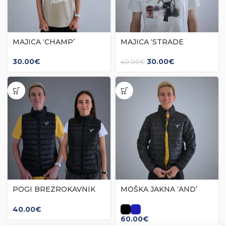
MAJICA ‘CHAMP’
MAJICA ‘STRADE
BIANCHE’
30.00
€
30.00
€
40.00
€
POGI BREZROKAVNIK
MOŠKA JAKNA ‘AND’
(moški in ženski)
40.00
€
60.00
€