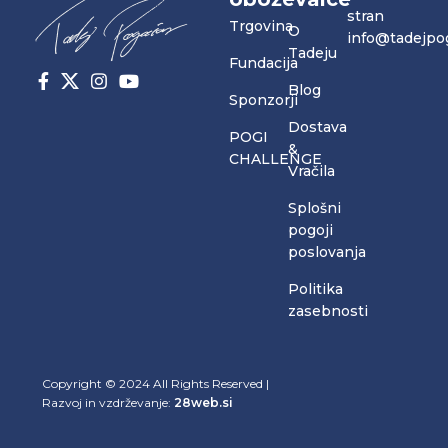
stran
Trgovina
O
info@tadejpo
Tadeju
Fundacija
Blog
Sponzorji
Dostava
POGI
&
CHALLENGE
Vračila
Splošni
pogoji
poslovanja
Politika
zasebnosti
Copyright © 2024 All Rights Reserved |
Razvoj in vzdrževanje:
28web.si