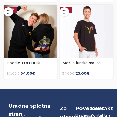
-20%
-26%
Hoodie TDH Hulk
Moška kratka majica
(unisex)
Alpha PINK/YELLOW
64.00
€
25.00
€
80.00
€
34.00
€
Uradna spletna
Za
Povezave
Kontakt
stran
Naslovna
Kontaktna
oboževalce