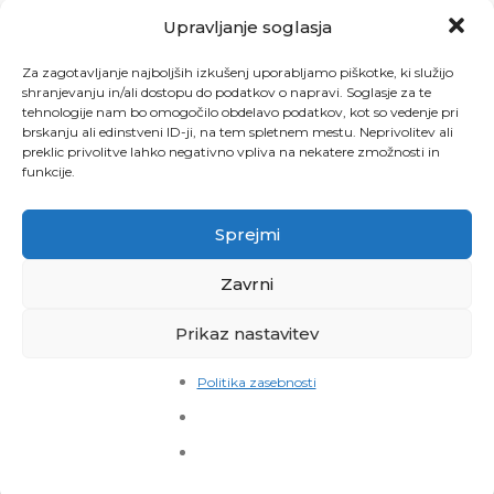
Upravljanje soglasja
Za zagotavljanje najboljših izkušenj uporabljamo piškotke, ki služijo
shranjevanju in/ali dostopu do podatkov o napravi. Soglasje za te
tehnologije nam bo omogočilo obdelavo podatkov, kot so vedenje pri
brskanju ali edinstveni ID-ji, na tem spletnem mestu. Neprivolitev ali
preklic privolitve lahko negativno vpliva na nekatere zmožnosti in
funkcije.
Sprejmi
MOŠKI ‘ALPHA’ BLUZON
TP MOŠKA ŠPORTNA
Zavrni
MAJICA
40.00
€
15.00
€
Prikaz nastavitev
Politika zasebnosti
-20%