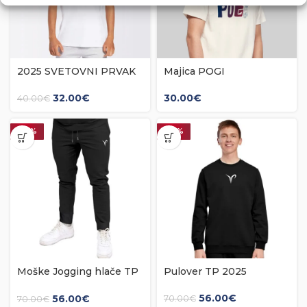
2025 SVETOVNI PRVAK
Majica POGI
majica
30.00
€
32.00
€
40.00
€
-20%
-20%
Moške Jogging hlače TP
Pulover TP 2025
2025
56.00
€
56.00
€
70.00
€
70.00
€