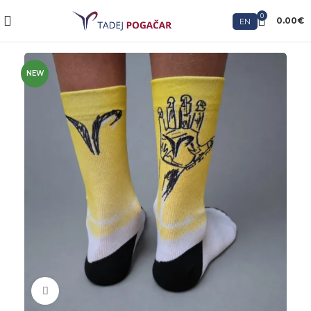
0
0.00
€
EN
NEW
Click to enlarge