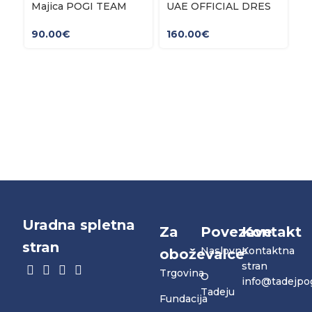
Majica POGI TEAM
UAE OFFICIAL DRES
B
2026
ULTRA TP TP26
T
90.00
€
160.00
€
1
Uradna spletna
Za
Povezave
Kontakt
stran
Naslovna
Kontaktna
oboževalce
stran
Trgovina
O
info@tadejpo
Tadeju
Fundacija